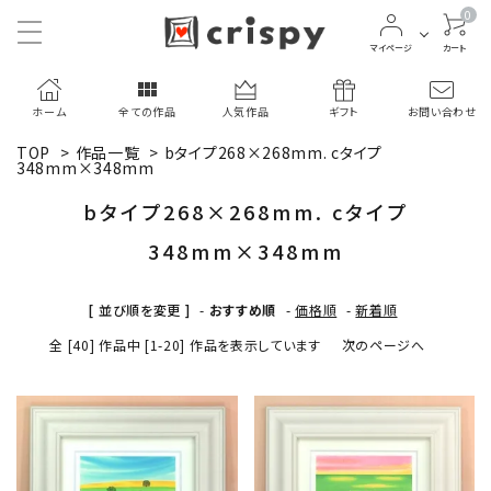
0
マイページ
カート
ホーム
全ての作品
人気作品
ギフト
お問い合わせ
TOP
>
作品一覧
>
bタイプ268×268mm. cタイプ
348mm×348mm
bタイプ268×268mm. cタイプ
348mm×348mm
[ 並び順を変更 ]
-
おすすめ順
-
価格順
-
新着順
全 [40] 作品中 [1-20] 作品を表示しています
次のページへ