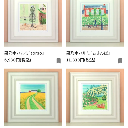
キーワード
カテゴリー
栗乃木ハルミ「torso」
栗乃木ハルミ「おさんぽ」
6,930円(税込)
11,330円(税込)
bookmark
bookmark
検索する