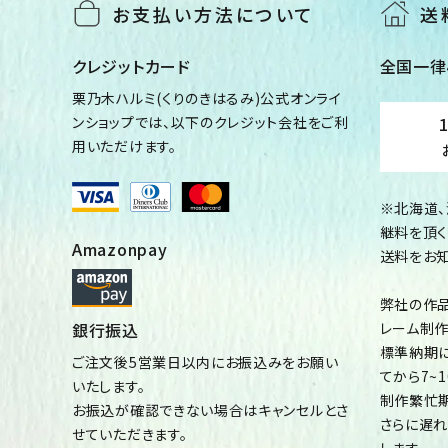
お支払い方法について
送
クレジットカード
全国一律4
栗乃木ハルミ(くりのきはるみ)公式オンライ
ンショップでは、以下のクレジット会社をご利
用いただけます。
※北海道
継料を頂
Amazonpay
送料をお知
弊社の作
銀行振込
レーム制作
標準納期に
ご注文後5営業日以内にお振込みをお願い
てから7~
いたします。
制作繁忙期
お振込が確認できない場合はキャンセルとさ
さらに遅れ
せていただきます。
します。