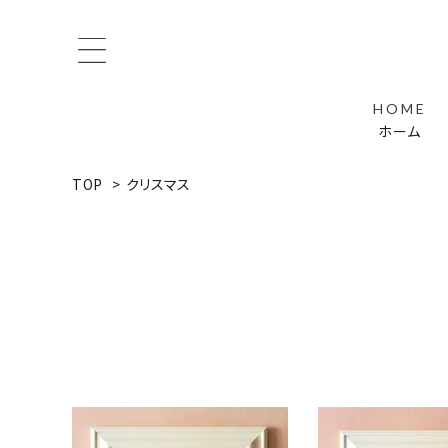
search
HOME
ホーム
員登録
TOP
>
クリスマス
春の絵
クリスマス
犬と猫の絵