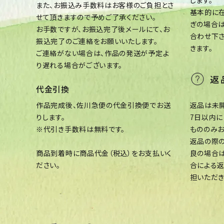
また、お振込み手数料はお客様のご負担とさ
基本的に
せて頂きますので予めご了承ください。
ぎの場合
お手数ですが、お振込完了後メールにて、お
合わせ下
振込完了のご連絡をお願いいたします。
きます。
ご連絡がない場合は、作品の発送が予定よ
り遅れる場合がございます。
返
代金引換
作品完成後、佐川急便の代金引換便でお送
返品は未開
りします。
7日以内
※代引き手数料は無料です。
もののみお
返品の際の
商品到着時に商品代金（税込）をお支払いく
良の場合
ださい。
合による
担いただき