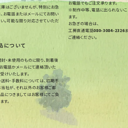
お電話でもご注文承ります。
在庫はございませんが、特別にお急
※制作中等、電話に出られないこ
は、お電話またはメールにてお問い
ます。
さい。可能な限り対応させていただ
お急ぎの場合は、
工房直通電話
080-3084-2326
ご連絡ください。
品について
封・未使用のものに限り、到着後
にお電話かメールにて連絡頂いた
受けいたします。
送料・手数料については、初期不
は当社が、それ以外のお客様ご都
返品につきましてはお客様にてご負
ます。