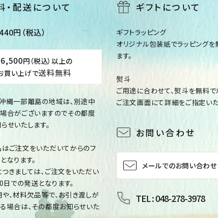
料・配送について
ギフトについて
40円（税込）
ギフトラッピング
オリジナル包装紙でラッピングを
ます。
16,500
円（税込）以上の
送料無料
お買い上げで
熨斗
ご用途に合わせて、熨斗を無料で
、沖縄一部離島の地域は、別途中
ご注文画面にて詳細をご指定いた
く場合がございますのでその都度
らせいたします。
お問い合わせ
品はご注文をいただいてからのフ
となります。
メールでのお問い合わせ
つきましては、ご注文をいただい
10日での発送となります。
や、材料欠品等で、お引き渡しが
TEL : 048-278-3978
る場合は、その都度お知らせいた