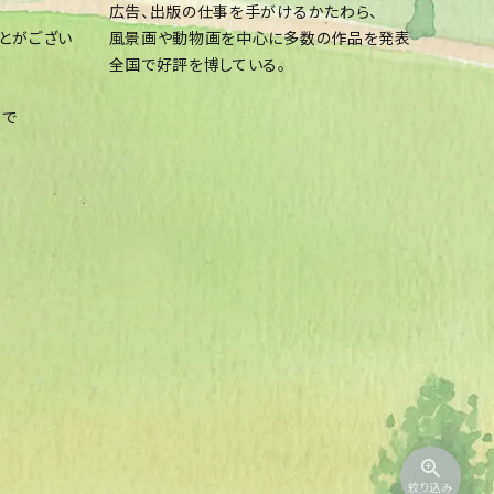
広告、出版の仕事を手がけるかたわら、
とがござい
風景画や動物画を中心に多数の作品を発表
全国で好評を博している。
まで
zoom_in
絞り込み