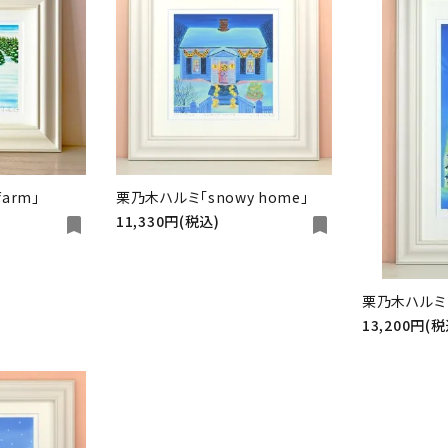
イギリスの絵
ヨーロッパの絵
ギフトに贈りたい
その他作品
arm」
栗乃木ハルミ「snowy home」
11,330円(税込)
bookmark
bookmark
栗乃木ハルミ
13,200円(税