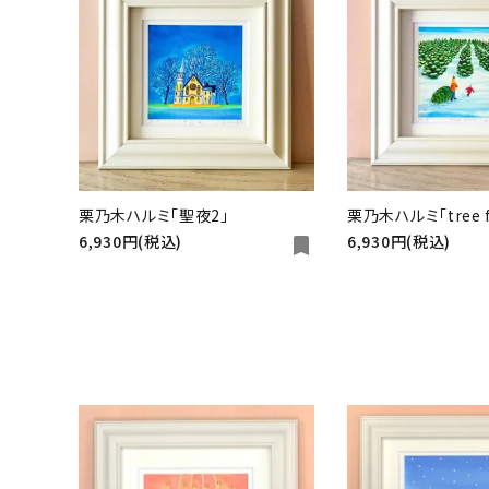
フランスの絵
小さな暮らしの絵
栗乃木ハルミ「聖夜2」
栗乃木ハルミ「tree f
6,930円(税込)
6,930円(税込)
bookmark