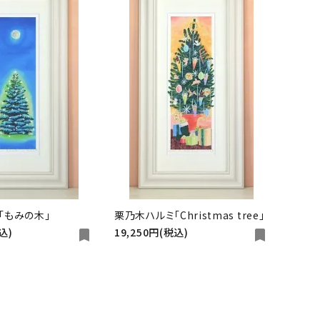
大きい絵
新作
「もみの木」
栗乃木ハルミ「Christmas tree」
込)
19,250円(税込)
bookmark
bookmark