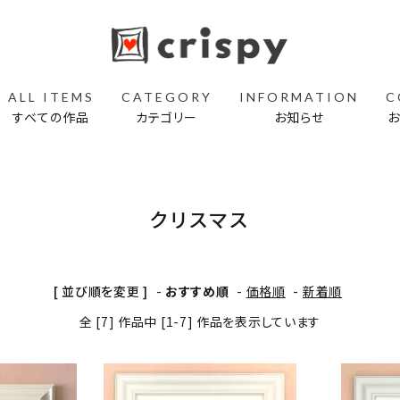
ALL ITEMS
CATEGORY
INFORMATION
C
すべての作品
カテゴリー
お知らせ
夏の絵
秋の絵
クリスマス
花の絵
イルカの絵
[ 並び順を変更 ]
-
おすすめ順
-
価格順
-
新着順
全 [7] 作品中 [1-7] 作品を表示しています
うさぎの絵
フクロウの絵