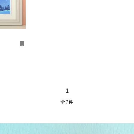
bookmark
ード
リー
1
全7件
検索する