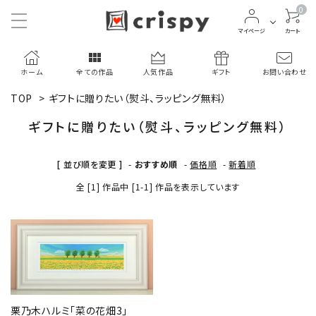
0
マイページ
カート
ホーム
全ての作品
人気作品
ギフト
お問い合わせ
TOP
>
ギフトに贈りたい（熨斗、ラッピング無料）
ギフトに贈りたい（熨斗、ラッピング無料）
[ 並び順を変更 ]
-
おすすめ順
-
価格順
-
新着順
全 [1] 作品中 [1-1] 作品を表示しています
close
栗乃木ハルミ「菜の花畑3」