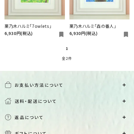
close
栗乃木ハルミ「7owlets」
栗乃木ハルミ「森の番人」
キーワード
6,930円(税込)
6,930円(税込)
bookmark
bookmark
1
カテゴリー
全2件
お支払い方法について
検索する
送料・配送について
返品について
ギフトについて