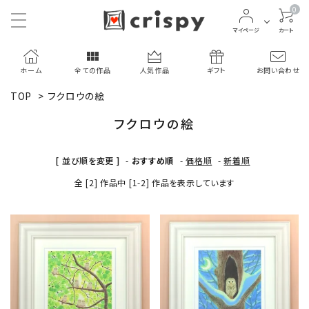
0
マイページ
カート
ホーム
全ての作品
人気作品
ギフト
お問い合わせ
TOP
>
フクロウの絵
フクロウの絵
[ 並び順を変更 ]
-
おすすめ順
-
価格順
-
新着順
全 [2] 作品中 [1-2] 作品を表示しています