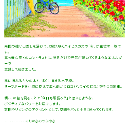
南国の強い日差しを浴びて、力強く咲くハイビスカスの「赤」が主役の一枚で
す。
真っ青な空とのコントラストは、見るだけで元気が湧いてくるようなエネルギ
ーを
意識して描きました。
風に揺れるヤシの木と、遠くに見える水平線。
サーフボードを小脇に抱えて海へ向かうロコ（ハワイの住民）を待つ自転車。
朝、この絵を見ることで「今日も頑張ろう」と思えるような、
ポジティブなパワーをお届けします。
玄関やリビングのアクセントとして、空間をパッと明るく彩ってくれます。
‥‥‥‥‥‥くりのきのつぶやき