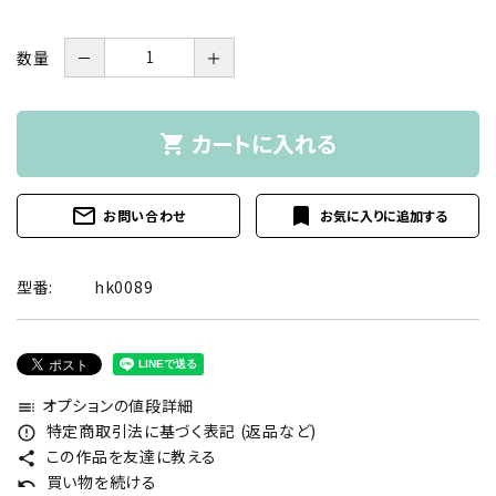
数量
－
＋
カートに入れる
shopping_cart
mail_outline
bookmark
お問い合わせ
型番:
hk0089
オプションの値段詳細
toc
特定商取引法に基づく表記 (返品など)
error_outline
この作品を友達に教える
share
買い物を続ける
undo