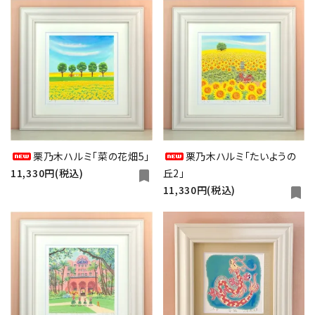
栗乃木ハルミ「菜の花畑5」
栗乃木ハルミ「たいようの
11,330円(税込)
丘2」
bookmark
11,330円(税込)
bookmark